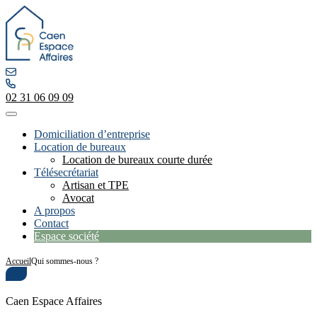
02 31 06 09 09
Domiciliation d’entreprise
Location de bureaux
Location de bureaux courte durée
Télésecrétariat
Artisan et TPE
Avocat
A propos
Contact
Espace société
Accueil
Qui sommes-nous ?
Caen Espace Affaires